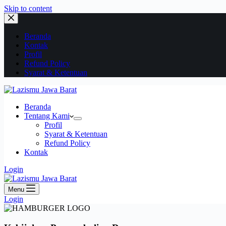
Skip to content
Beranda
Kontak
Profil
Refund Policy
Syarat & Ketentuan
Beranda
Tentang Kami
Profil
Syarat & Ketentuan
Refund Policy
Kontak
Login
Menu
Login