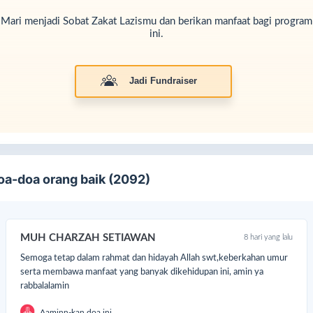
Mari menjadi Sobat Zakat Lazismu dan berikan manfaat bagi program
ini.
Jadi Fundraiser
oa-doa orang baik (2092)
MUH CHARZAH SETIAWAN
8 hari yang lalu
Semoga tetap dalam rahmat dan hidayah Allah swt,keberkahan umur
serta membawa manfaat yang banyak dikehidupan ini, amin ya
apa saja yang wajib membayar Kafarat?
rabbalalamin
 Kafarat Yamin bagi yang melanggar sumpah atas nama Allah SWT
Aaminn-kan doa ini