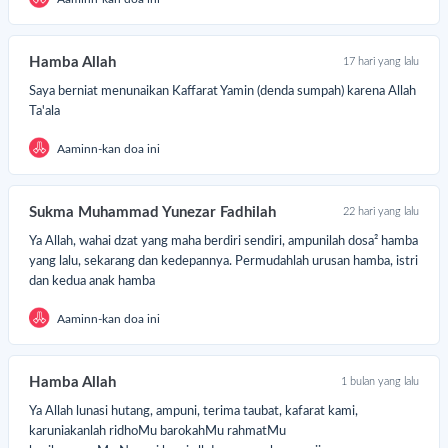
 Kafarat Zhihar bagi seorang suami menyerupakan istrinya dengan
unya atau mahramnya lainnya.
Hamba Allah
17 hari yang lalu
 Selain itu bagi suami-istri berhubungan di siang hari saat Ramadhan.
Saya berniat menunaikan Kaffarat Yamin (denda sumpah) karena Allah
mun, Allah SWT memberikan beberapa pilihan cara membayar
Ta'ala
farat :
Aaminn-kan doa ini
 Memberi Makanan kepada Fakir Miskin
tuk membayar
Kafarat Sumpah
, maka SobatLazismu
Sukma Muhammad Yunezar Fadhilah
22 hari yang lalu
rus
memberi makan kepada 10 Fakir Miskin
.
Ya Allah, wahai dzat yang maha berdiri sendiri, ampunilah dosa² hamba
mun jika membayar
Kafarat karena Bersetubuh di siang hari
yang lalu, sekarang dan kedepannya. Permudahlah urusan hamba, istri
amadhan
, maka SobatLazismu harus
memberi makan kepada 60
dan kedua anak hamba
kir Miskin.
Aaminn-kan doa ini
 Membebaskan Budak
ka memungkinkan, membebaskan budak adalah salah satu pilihan
farat yang disyariatkan. Namun, jika kondisi ini tidak
Hamba Allah
1 bulan yang lalu
mungkinkan, Sahabat dapat memilih opsi lain yang lebih mudah.
Ya Allah lunasi hutang, ampuni, terima taubat, kafarat kami,
 Berpuasa
karuniakanlah ridhoMu barokahMu rahmatMu