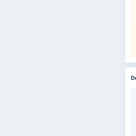
D
Si
1.