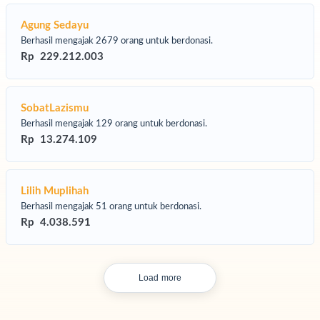
Agung Sedayu
Berhasil mengajak 2679 orang untuk berdonasi.
Rp 229.212.003
SobatLazismu
Berhasil mengajak 129 orang untuk berdonasi.
Rp 13.274.109
farat
adalah denda atau tebusan yang harus dibayar untuk
nutupi kesalahan akibat pelanggaran sumpah. Dengan
kafarat,
Lilih Muplihah
sa tersebut seakan ditutupi, menghilangkan dampak buruknya baik
 dunia maupun akhirat.
Berhasil mengajak 51 orang untuk berdonasi.
Rp 4.038.591
Load more