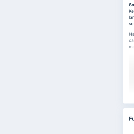
So
Ke
la
se
Na
ca
me
F