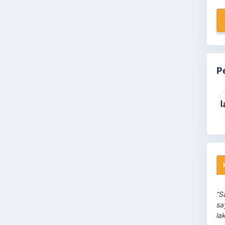
P
“S
sa
la