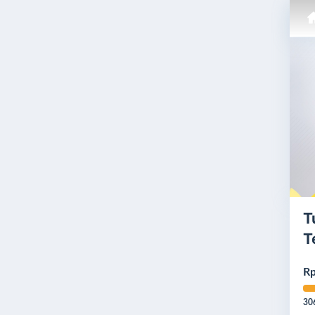
T
T
Rp
30