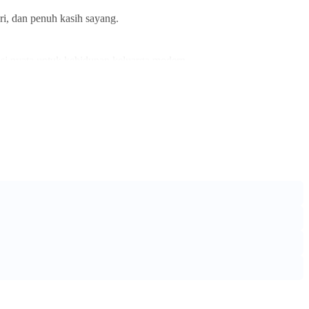
iri, dan penuh kasih sayang.
lusi nyata untuk kehidupan keluarga modern.