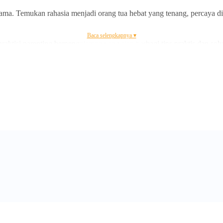
 drama. Temukan rahasia menjadi orang tua hebat yang tenang, percaya d
Baca selengkapnya ▾
raktisi parenting berpengalaman yang siap berbagi tips praktis dan so
ak
t
a
!