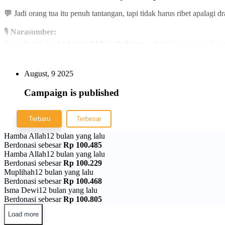
💬 Jadi orang tua itu penuh tantangan, tapi tidak harus ribet apalagi
🎙
Narasumber:
Irma Gustiana Andriani, M.Psi., Psikolog
– Psikolog ternama dan p
📅
Hari/Tanggal:
Sabtu, 23 Agustus 2025
🕒
Waktu:
09.00 - Selesai
August, 9 2025
📍
Tempat:
Komplek Pendidikan Muhammadiyah
Campaign is published
Jl. Kadipaten Raya Antapani No. 4-6, Bandung
🎯
Untuk siapa acara ini?
Terbaru
Terbesar
Orang tua yang ingin membangun komunikasi sehat dengan an
Hamba Allah
12 bulan yang lalu
Pasangan muda yang ingin mempersiapkan pola asuh yang tepa
Berdonasi sebesar
Rp 100.485
Hamba Allah
12 bulan yang lalu
Semua yang ingin menciptakan rumah penuh cinta, tanpa dram
Berdonasi sebesar
Rp 100.229
Muplihah
12 bulan yang lalu
💡
Bonus:
Dapatkan tips praktis yang langsung bisa dipakai di rumah
Berdonasi sebesar
Rp 100.468
Isma Dewi
12 bulan yang lalu
📲
Konfirmasi
Pendaftaran:
0857-1779-7458 (Lilih)
Berdonasi sebesar
Rp 100.805
Load more