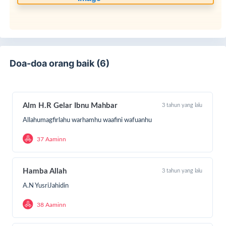
Doa-doa orang baik (6)
Alm H.R Gelar Ibnu Mahbar
3 tahun yang lalu
Allahumagfirlahu warhamhu waafini wafuanhu
37 Aaminn
Hamba Allah
3 tahun yang lalu
A.N YusriJahidin
Adapun kebutuhan Karpet Wudhu Sejumlah 44 Pcs dengan
harga satuan Karpet Rp. 50.000/Karpet. Dengan adanya
38 Aaminn
karpet wudhu yang baru, kita dapat: