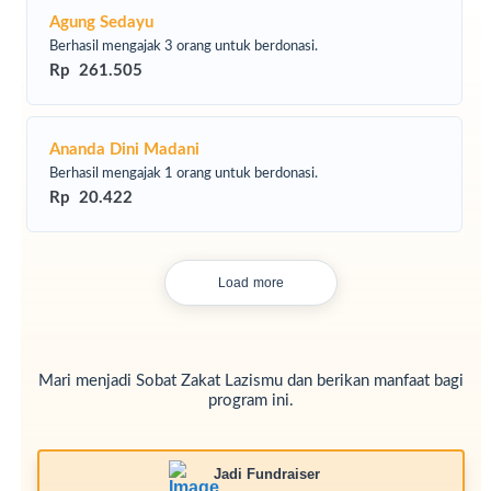
Agung Sedayu
Berhasil mengajak 3 orang untuk berdonasi.
Rp 261.505
Ananda Dini Madani
Berhasil mengajak 1 orang untuk berdonasi.
Rp 20.422
Saat ini, kondisi karpet wudhu di Masjid Mujahidin tersebut
Load more
sudah tipis, rusak, dan berlubang, sehingga tidak lagi
memberikan kenyamanan dan keamanan bagi jamaah yang
berwudhu. Untuk itu, kami Lazismu Jawa Barat bersama
Badan Takmir Masjid Raya Mujahidin mengajak para
Mari menjadi Sobat Zakat Lazismu dan berikan manfaat bagi
dermawan untuk membantu dalam pengadaan karpet
program ini.
wudhu yang baru.
Jadi Fundraiser