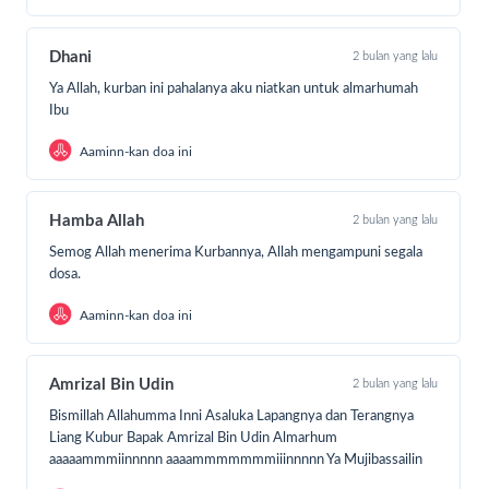
Dhani
2 bulan yang lalu
Ya Allah, kurban ini pahalanya aku niatkan untuk almarhumah
Ibu
Aaminn-kan doa ini
Hamba Allah
2 bulan yang lalu
Semog Allah menerima Kurbannya, Allah mengampuni segala
dosa.
Aaminn-kan doa ini
Amrizal Bin Udin
2 bulan yang lalu
Bismillah Allahumma Inni Asaluka Lapangnya dan Terangnya
Liang Kubur Bapak Amrizal Bin Udin Almarhum
aaaaammmiinnnnn aaaammmmmmmiiinnnnn Ya Mujibassailin