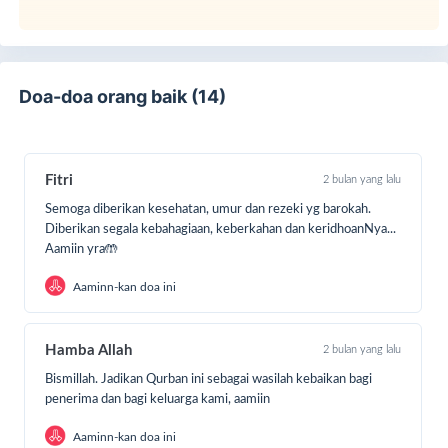
Daerah rawan Pangan, Daerah 3T (Terdepan, Terluar
dan Tertinggal) dan Daerah Padat, Kumuh, Miskin
Perkotaan)
Daging hak pengurban dapat diantar
Doa-doa orang baik (14)
Mari kita bergabung bersama dalam program QurbanMu
Kuatkan Ketahanan Pangan bersama Lazismu Jawa Barat
untuk memperoleh berkah dan kebahagiaan bersama.
Fitri
2 bulan yang lalu
Semoga diberikan kesehatan, umur dan rezeki yg barokah.
Diberikan segala kebahagiaan, keberkahan dan keridhoanNya...
Aamiin yra🤲
Aaminn-kan doa ini
Hamba Allah
2 bulan yang lalu
Bismillah. Jadikan Qurban ini sebagai wasilah kebaikan bagi
penerima dan bagi keluarga kami, aamiin
Aaminn-kan doa ini