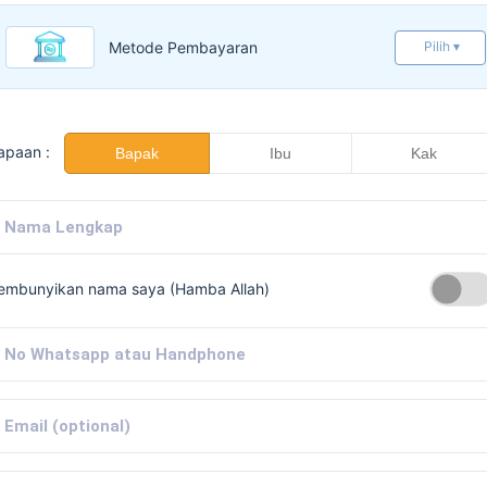
Metode Pembayaran
Pilih ▾
apaan :
Bapak
Ibu
Kak
embunyikan nama saya (Hamba Allah)