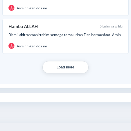
Aaminn-kan doa ini
Hamba ALLAH
6 bulan yang lalu
Bismillahirrahmanirrahim semoga tersalurkan Dan bermanfaat..Amin
Aaminn-kan doa ini
Load more