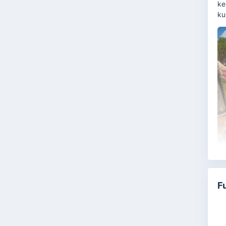
ke
ku
F
P
ta