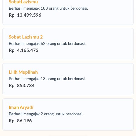
24,6 juta orang
kini kekurangan pangan akut.
SobatLazismu
130.000 anak
terjebak di kamp pengungsian tanpa air dan
Berhasil mengajak 188 orang untuk berdonasi.
makanan.
Rp 13.499.596
Wabah
kolera
dan
malaria
menyebar karena rumah sakit
hancur.
Sobat Lazismu 2
nurut data Jaringan Dokter Sudan, sedikitnya 1.500 jiwa tewas
lam pembantaian terbaru di El-Fasher, namun jumlah korban
Berhasil mengajak 62 orang untuk berdonasi.
benarnya jauh lebih besar -- lebih dari 14.000 orang telah
Rp 4.165.473
hilangan nyawa sejak perang ini dimulai akibat pemboman,
laparan, dan eksekusi tanpa pengadilan.
Lilih Muplihah
Berhasil mengajak 13 orang untuk berdonasi.
Rp 853.734
rga Sudan memanggil kita untuk beraksi, Mereka butuh
makanan,
r, dan obat-obatan sekarang juga
.
Iman Aryadi
lalui program
“Krisis Kemanusiaan Sudan”
, kami mengajak
Berhasil mengajak 2 orang untuk berdonasi.
habat dermawan untuk ikut menolong mereka yang kini berjuang
Rp 86.196
tara hidup dan mati.