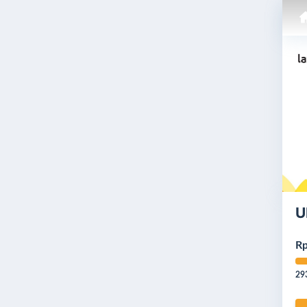
U
Rp
29