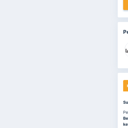
P
Su
Pe
Be
ke