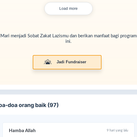
Load more
Mari menjadi Sobat Zakat Lazismu dan berikan manfaat bagi program
ini.
Jadi Fundraiser
oa-doa orang baik (97)
nasi mu akan digunakan untuk:
Paket makanan dan air bersih
untuk keluarga yang kelaparan.
Hamba Allah
9 hari yang lalu
Obat-obatan dan alat medis
untuk rumah sakit darurat.