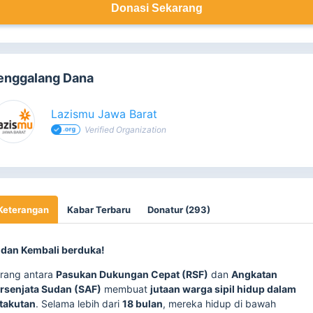
Donasi Sekarang
enggalang Dana
Lazismu Jawa Barat
Verified Organization
Keterangan
Kabar Terbaru
Donatur (293)
dan Kembali berduka!
rang antara
Pasukan Dukungan Cepat (RSF)
dan
Angkatan
rsenjata Sudan (SAF)
membuat
jutaan warga sipil hidup dalam
takutan
. Selama lebih dari
18 bulan
, mereka hidup di bawah