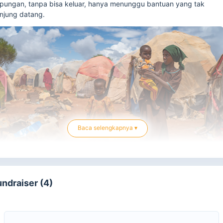
pungan, tanpa bisa keluar, hanya menunggu bantuan yang tak
njung datang.
Baca selengkapnya ▾
undraiser (4)
ada
26 Oktober 2025
, kota
El-Fasher
di Darfur Utara jatuh ke
ngan pasukan bersenjata.
Krisis Kemanusiaan Terburuk di Afrika