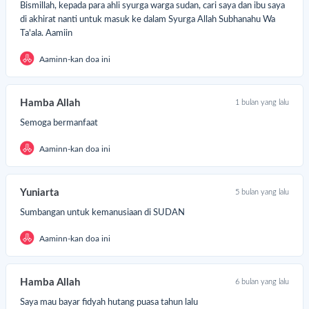
Perlengkapan dasar
bagi anak-anak dan pengungsi.
Bismillah, kepada para ahli syurga warga sudan, cari saya dan ibu saya
di akhirat nanti untuk masuk ke dalam Syurga Allah Subhanahu Wa
kecil apa pun donasimu,
sangat berarti bagi mereka.
Ta'ala. Aamiin
ntu dengan cara
Klik tombol donasi "Tunaikan Sekarang"
disini
Aaminn-kan doa ini
Hamba Allah
1 bulan yang lalu
Semoga bermanfaat
Aaminn-kan doa ini
Yuniarta
5 bulan yang lalu
Sumbangan untuk kemanusiaan di SUDAN
Aaminn-kan doa ini
Hamba Allah
6 bulan yang lalu
Saya mau bayar fidyah hutang puasa tahun lalu