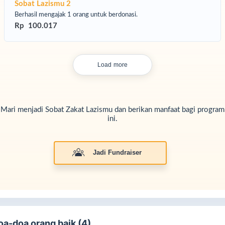
Sobat Lazismu 2
Berhasil mengajak 1 orang untuk berdonasi.
Rp 100.017
lalui program ini, Lazismu Jawa Barat berharap agar :
Angka Tingkat Putus Sekolah di Jawa Barat menurun, khususnya di
Load more
erah-daerah tertinggal dan keluarga kurang mampu.
Kualitas pendidikan semakin meningkat bagi para pelajar dengan
mberikan bantuan yang tepat sasaran.
Mari menjadi Sobat Zakat Lazismu dan berikan manfaat bagi program
Mewujudkan generasi penerus bangsa yang cerdas, berkarakter,
ini.
n siap berkontribusi untuk kemajuan bangsa.
Jadi Fundraiser
oa-doa orang baik (4)