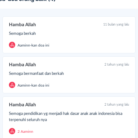
Hamba Allah
11 bulan yang lalu
Semoga berkah
Aaminn-kan doa ini
do Kemerdekaan Anak Bangsa adalah sebuah wujud nyata
pedulian dan tanggung jawab Lazismu Jawa Barat untuk
mbangun masa depan pendidikan yang lebih gemilang bagi anak-
Hamba Allah
2 tahun yang lalu
ak.
Semoga bermanfaat dan berkah
tiap sumbangan yang Anda berikan akan membawa harapan dan
Aaminn-kan doa ini
luang bagi generasi penerus dalam mendapatkan pendidikan yang
rkualitas. Mari bergandengan tangan dan berikan dukungan Anda
tuk membangun masa depan yang lebih cerah
Hamba Allah
2 tahun yang lalu
Semoga pendidikan yg menjadi hak dasar anak anak indonesia bisa
terpenuhi seluruh nya
2 Aaminn