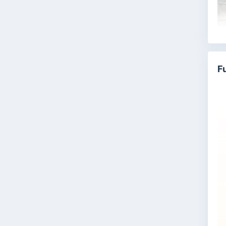
Ol
Ja
An
F
da
se
Ba
ce