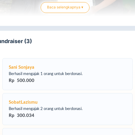
Baca selengkapnya ▾
eh karena itu, Lembaga Amil Zakat Infak Sedekah Muhammadiyah
wa Barat tergerak untuk menginisiasi program Kado Kemerdekaan
ak Bangsa sebagai wujud komitmen dalam mewujudkan keadilan
undraiser (3)
n pemerataan akses pendidikan. Program ini diharapkan menjadi
buah kado kemerdekaan yang berarti bagi para pelajar di Jawa
rat, membuka peluang mereka untuk meraih masa depan yang lebih
rah. Merdeka untuk Belajar, Merdeka untuk Berdaya.
Sani Sonjaya
Berhasil mengajak 1 orang untuk berdonasi.
Rp 500.000
SobatLazismu
Berhasil mengajak 2 orang untuk berdonasi.
Rp 300.034