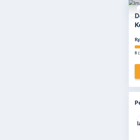
D
K
Rp
8
D
P