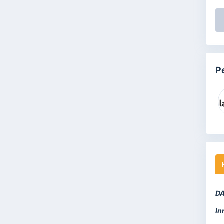
P
DA
In