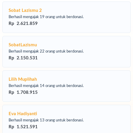
Sobat Lazismu 2
aca ekstrem ini dipicu oleh curah hujan tinggi dan perkembangan
Berhasil mengajak 19 orang untuk berdonasi.
klon Tropis Senyar yang terjadi di akhir November. Akibatnya,
Rp 2.621.859
nyak daerah terdampak cukup parah.
buan keluarga kini kehilangan rumah, pakaian, perlengkapan harian,
ngga kebutuhan penting lainnya. Banyak anak tidak memiliki lagi
SobatLazismu
rlengkapan sekolah. Mereka membutuhkan bantuan cepat agar bis
Berhasil mengajak 22 orang untuk berdonasi.
rtahan di situasi darurat ini.
Rp 2.150.531
lamatkan Aceh, Sumatera Utara & Sumatera Barat!
Lilih Muplihah
Berhasil mengajak 14 orang untuk berdonasi.
lalui kabar ini, kami Lazismu & Muhammadiyah Disaster
Rp 1.708.915
nagement Center (MDMC) mengajak Orang Baik untuk meringan
ban Warga yang terdampak Bencana.
apun bantuan yang dibutuhkan adalah
Paket Familly
Eva Hadiyanti
t,
diantaranya:
Berhasil mengajak 13 orang untuk berdonasi.
Rp 1.521.591
Hygiene Kit